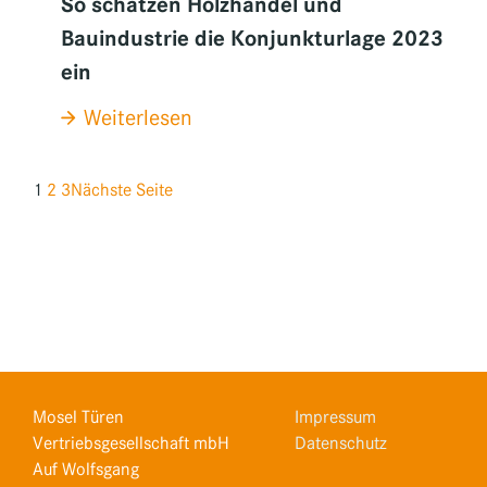
So schätzen Holzhandel und
Bauindustrie die Konjunkturlage 2023
ein
:
Weiterlesen
So
schätzen
1
2
3
Nächste Seite
Holzhandel
und
Bauindustrie
die
Konjunkturlage
2023
ein
Mosel Türen
Impressum
Vertriebsgesellschaft mbH
Datenschutz
Auf Wolfsgang