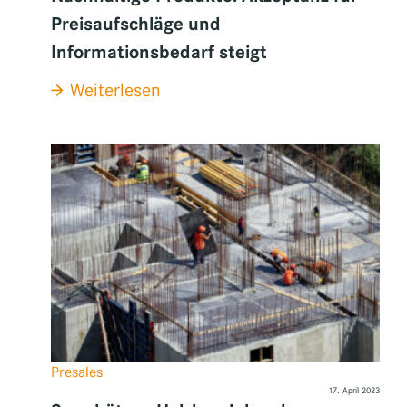
Preisaufschläge und
Informationsbedarf steigt
:
Weiterlesen
Nachhaltige
Produkte:
Akzeptanz
für
Preisaufschläge
und
Informationsbedarf
steigt
Presales
17. April 2023