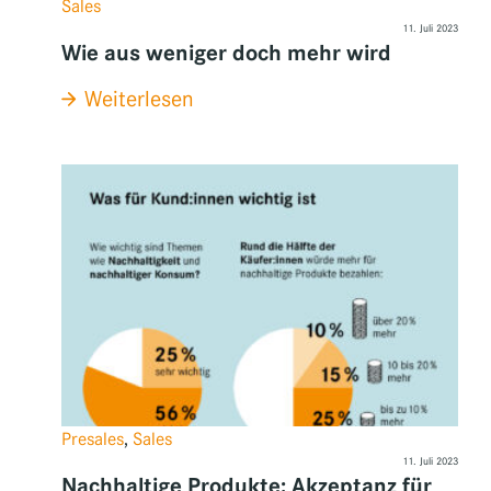
Sales
11. Juli 2023
Wie aus weniger doch mehr wird
:
Weiterlesen
Wie
aus
weniger
doch
mehr
wird
Presales
, 
Sales
11. Juli 2023
Nachhaltige Produkte: Akzeptanz für